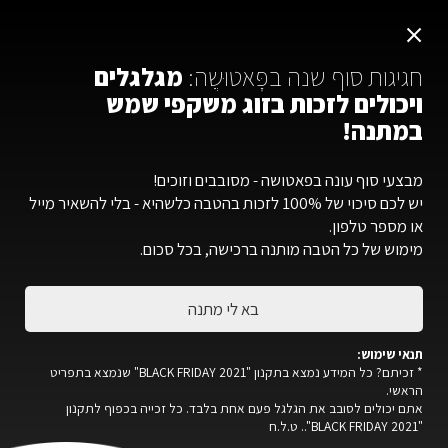
משלוח חינם ברכישה מ-300 ש"ח ומעלה
×
עברית
חגיגות סוף שנה בפׇּאטוּשֶה:
מגלגלים
ויכולים לזכות בזוג משקפי שמש
במתנה!
פׇּאטוּשֶה
»
בלוג
»
משקפי שמש
»
משקפי שמש מומלצים לאחר ניתוח ל
מבצעי סוף עונה בפאטושה - מסובבים וזוכים!
קטגוריות
יש לכם סיכוי של 100% לזכות בהטבה כלשהיא - בלי להשאיר מייל
או מספר טלפון.
07
מימוש של כל הטבה מותנה ברכישה, בכל סכום.
ינואר
בא לי מתנה
תנאי שימוש:
* זכיתם? כל המידע נמצא בתקנון "BLACK FRIDAY 2021" שנמצא בתפריט
הראשי.
אתם יכולים לסובב את הגלגל פעם אחת בלבד. כל זכייה בכפוף לתקנון
"BLACK FRIDAY 2021".. ט.ל.ח