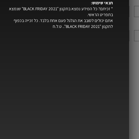
עיר
*
תנאי שימוש:
DUBAI - שחור
* זכיתם? כל המידע נמצא בתקנון "BLACK FRIDAY 2021" שנמצא
בתפריט הראשי.
אתם יכולים לסובב את הגלגל פעם אחת בלבד. כל זכייה בכפוף
כתובת אימייל
*
סכום ביני
לתקנון "BLACK FRIDAY 2021".. ט.ל.ח
משלוח
סה"כ
אנחנו נשתמ
לך תמיכה ב
שמפורט ב
מ
קראתי ו
אני מסכ