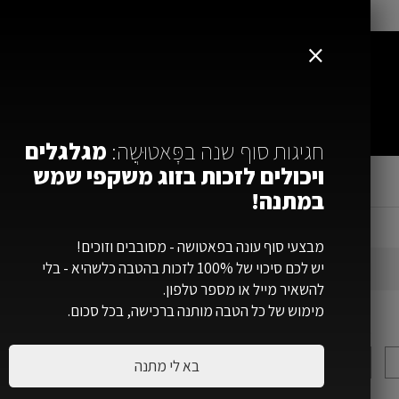
משלוח חינם ברכישה מ-300 ש"ח ומעלה
×
חגיגות סוף שנה בפׇּאטוּשֶה:
מגלגלים
ויכולים לזכות בזוג משקפי שמש
במתנה!
2
פרטים למשלוח
מבצעי סוף עונה בפאטושה - מסובבים וזוכים!
יש לכם סיכוי של 100% לזכות בהטבה כלשהיא - בלי
להשאיר מייל או מספר טלפון.
מימוש של כל הטבה מותנה ברכישה, בכל סכום.
סיכום הזמ
כתובת רחוב
*
בא לי מתנה