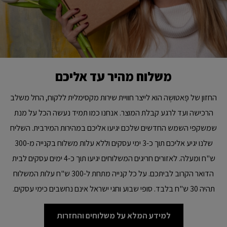
משלוח מהיר עד אליכם
החזון של פׇּאטוּשֶה הוא לייצר חוויית שירות מקסימלית ללקוח, החל משלב
הרכישה ועד לרגע קבלת המוצר. אנחנו כמו תמיד נעשה הכל על מנת
שמשקפי השמש החדשים שלכם יגיעו אליכם במהירות המירבית. השליח
שלנו יגיע אליכם תוך כ-3 ימי עסקים וללא עלות משלוח בקנייה מ-300
ש"ח ומעלה. לאזורים חריגים המשלוחים יגיעו תוך כ-4 ימים עסקים לבית
הדואר הקרוב לביתכם. על כל קנייה מתחת ל-300 ש"ח עלות המשלוח
תהיה 30 ש"ח בלבד. סופי שבוע וחגי ישראל אינם נחשבים כימי עסקים.
למידע המלא על משלוחים והחזרות