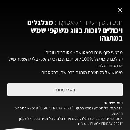
משלוח חינם ברכישה מ-300 ש"ח ומעלה
×
עברית
חגיגות סוף שנה בפׇּאטוּשֶה:
מגלגלים
ויכולים לזכות בזוג משקפי שמש
במתנה!
פׇּאטוּשֶה
»
חנות
»
משקפי שמש
»
SALE | מבצעים - משקפי שמש
»
BAI
מבצעי סוף עונה בפאטושה - מסובבים וזוכים!
יש לכם סיכוי של 100% לזכות בהטבה כלשהיא - בלי להשאיר מייל
או מספר טלפון.
מימוש של כל הטבה מותנה ברכישה, בכל סכום.
בא לי מתנה
תנאי שימוש:
* זכיתם? כל המידע נמצא בתקנון "BLACK FRIDAY 2021" שנמצא בתפריט
הראשי.
אתם יכולים לסובב את הגלגל פעם אחת בלבד. כל זכייה בכפוף לתקנון
"BLACK FRIDAY 2021".. ט.ל.ח