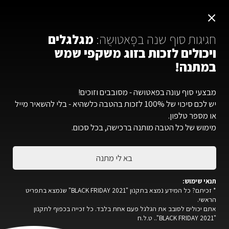
משלוח חינם ברכישה מ-300 ש"ח ומעלה
×
עברית
חגיגות סוף שנה בפׇּאטוּשֶה:
מגלגלים
ויכולים לזכות בזוג משקפי שמש
במתנה!
פׇּאטוּשֶה
»
חנות
»
משקפי שמש
»
קולקציית TITANIUM
»
MIAMI
מבצעי סוף עונה בפאטושה - מסובבים וזוכים!
יש לכם סיכוי של 100% לזכות בהטבה כלשהיא - בלי להשאיר מייל
או מספר טלפון.
מימוש של כל הטבה מותנה ברכישה, בכל סכום.
בא לי מתנה
תנאי שימוש:
* זכיתם? כל המידע נמצא בתקנון "BLACK FRIDAY 2021" שנמצא בתפריט
הראשי.
אתם יכולים לסובב את הגלגל פעם אחת בלבד. כל זכייה בכפוף לתקנון
"BLACK FRIDAY 2021".. ט.ל.ח