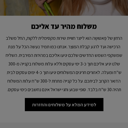
משלוח מהיר עד אליכם
החזון של פׇּאטוּשֶה הוא לייצר חוויית שירות מקסימלית ללקוח, החל משלב
הרכישה ועד לרגע קבלת המוצר. אנחנו כמו תמיד נעשה הכל על מנת
שמשקפי השמש החדשים שלכם יגיעו אליכם במהירות המירבית. השליח
שלנו יגיע אליכם תוך כ-3 ימי עסקים וללא עלות משלוח בקנייה מ-300
ש"ח ומעלה. לאזורים חריגים המשלוחים יגיעו תוך כ-4 ימים עסקים לבית
הדואר הקרוב לביתכם. על כל קנייה מתחת ל-300 ש"ח עלות המשלוח
תהיה 30 ש"ח בלבד. סופי שבוע וחגי ישראל אינם נחשבים כימי עסקים.
למידע המלא על משלוחים והחזרות