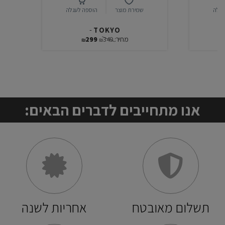
עגלה
שמירת מוצר
הוספה לעגלה
-
TOKYO
מחיר:
349
299
₪
₪
אנו מתחייבים לדברים הבאים:
תשלום מאובטח
אחריות לשנה